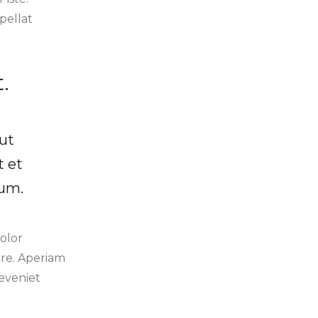
pellat
.
ut
t et
eum.
olor
re. Aperiam
 eveniet