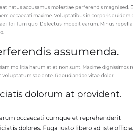
eat natus accusamus molestiae perferendis magni sed. 
nem occaecati maxime. Voluptatibus in corporis quidem
ae illo illum quo. Delectus impedit earum. Minus repell
o.
erferendis assumenda.
niam mollitia harum at et non sunt. Maxime dignissimos
t voluptatum sapiente. Repudiandae vitae dolor.
ciatis dolorum at provident.
arum occaecati cumque et reprehenderit
ciatis dolores. Fuga iusto libero ad iste officia