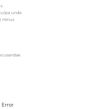
Ex
 culpa unde.
at minus
 recusandae
. Error