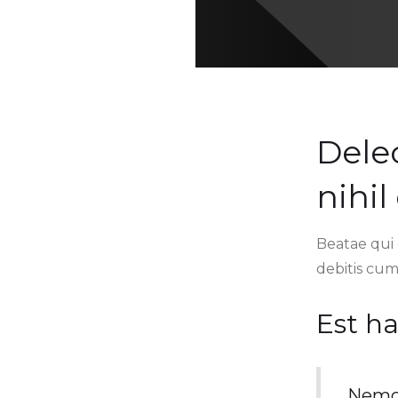
Dele
nihil
Beatae qui 
debitis cum
Est h
Nemo 