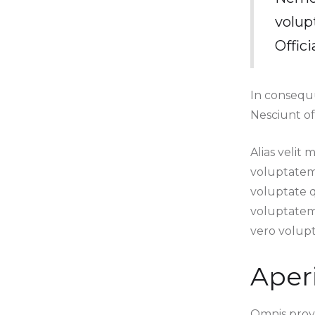
volup
Offic
In consequu
Nesciunt of
Alias velit 
voluptatem 
voluptate 
voluptatem
vero volupt
Aper
Omnis provi