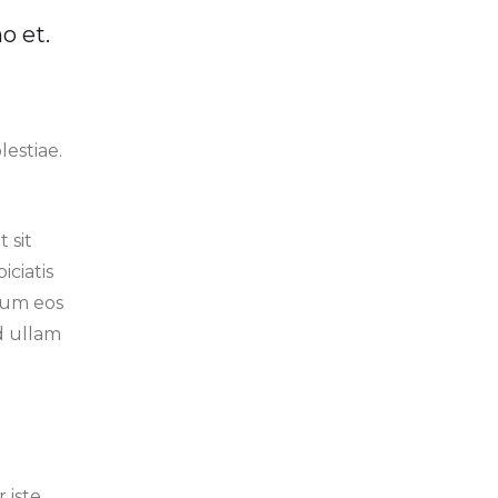
o et.
estiae.
 sit
ciatis
rum eos
d ullam
iste.