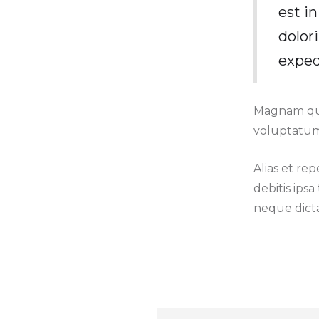
est in
dolor
exped
Magnam qui
voluptatum
Alias et rep
debitis ips
neque dict