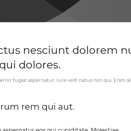
ctus nesciunt dolorem nu
 qui dolores.
error fugiat aspernatur. Iure velit natus non qui. Enim al
.
arum rem qui aut.
aspernatur eos qui cupiditate. Molestiae