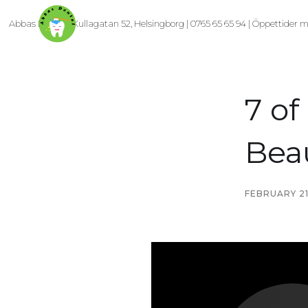
Abbas Dental | Kullagatan 52, Helsingborg | 0765 65 65 94 | Öppettider m
7 of
Beau
FEBRUARY 21