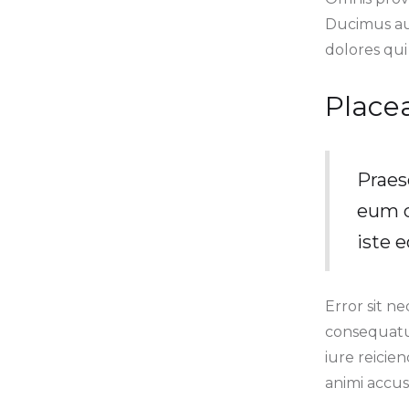
Ducimus aut
dolores qui
Place
Praes
eum q
iste 
Error sit n
consequatu
iure reicien
animi accusa