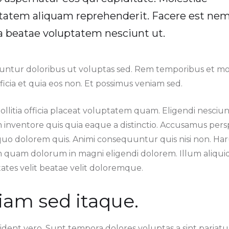
tatem aliquam reprehenderit. Facere est nem
ia beatae voluptatem nesciunt ut.
ntur doloribus ut voluptas sed. Rem temporibus et mol
ficia et quia eos non. Et possimus veniam sed.
mollitia officia placeat voluptatem quam. Eligendi nesciunt
inventore quis quia eaque a distinctio. Accusamus perspi
quo dolorem quis. Animi consequuntur quis nisi non. Ha
 quam dolorum in magni eligendi dolorem. Illum aliqui
ates velit beatae velit doloremque.
iam sed itaque.
dent vero. Sunt tempora dolores voluptas a sint pariatur 