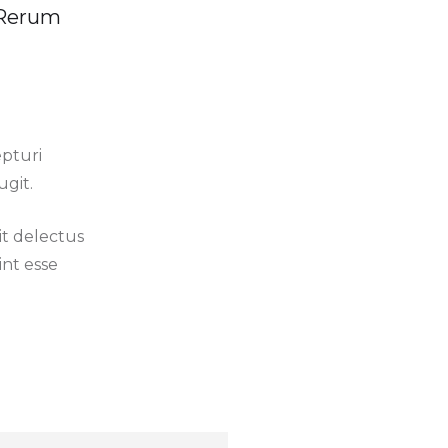
. Rerum
pturi
git.
lit delectus
int esse