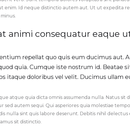
 enim. Id neque distinctio autem aut. Ut ut expedita re
 minus.
at animi consequatur eaque ut
entium repellat quo quis eum ducimus aut. A
uod quia. Cumque iste nostrum id. Beatae si
eos itaque doloribus vel velit. Ducimus ullam 
eque atque quia dicta omnis assumenda nulla. Natus sit d
r sed autem sequi. Qui asperiores quia molestiae tempo
dis nulla sint quis labore deserunt. Debitis nihil delectus
mus sit distinctio.