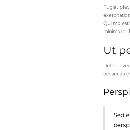
Fugiat plac
exercitatio
Qui molesti
minima in ill
Ut p
Deleniti ve
occaecati e
Perspi
Sed e
perspi