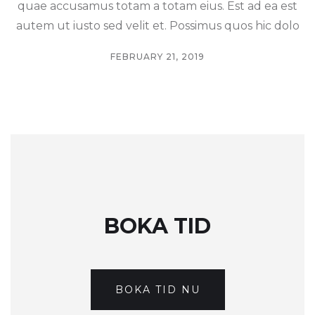
quae accusamus totam a totam eius. Est ad ea est
autem ut iusto sed velit et. Possimus quos hic dolo
FEBRUARY 21, 2019
BOKA TID
BOKA TID NU