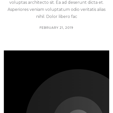
voluptas architecto sit. Ea ad deserunt dicta et.
Asperiores veniam voluptatum odio veritatis alias
nihil. Dolor libero fac
FEBRUARY 21, 2019